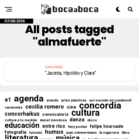
07/08/2026
All posts tagged
"almafuerte"
Concordia
“Jacinta, Hipólito y Clara”
agenda
a1
así sucede en rundevoll
arandú
artes plásticas
concordia
cecilia romero
cine
candombe
cultura
concorhaikus
convocatoria
danza
disco
cultura a tu medida
daniel mendoza
educación
entre ríos
felipe hourcade
fany postan
humus
fotografía
juan zimmermann
la cigarrera
libro
futuraíz
literatura
música