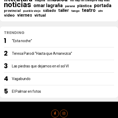
no hay fin siempre hay más
magma
noticias
omar lagraña
portada
plástica
paraná
teatro
taller
sábado
provincial
tango
utn
pueblo viejo
viernes
video
virtual
TRENDING
“Esta noche”
Teresa Parodi “Hasta que Amanezca”
Las piedras que dejamos en el sol VI
Vagabundo
El Palmar en fotos