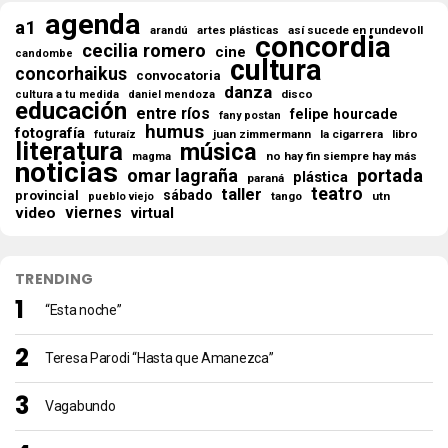
agenda
a1
así sucede en rundevoll
arandú
artes plásticas
concordia
cecilia romero
cine
candombe
cultura
concorhaikus
convocatoria
danza
disco
cultura a tu medida
daniel mendoza
educación
entre ríos
felipe hourcade
fany postan
humus
fotografía
juan zimmermann
la cigarrera
libro
futuraíz
literatura
música
no hay fin siempre hay más
magma
noticias
omar lagraña
portada
plástica
paraná
teatro
taller
sábado
provincial
tango
utn
pueblo viejo
viernes
video
virtual
TRENDING
“Esta noche”
Teresa Parodi “Hasta que Amanezca”
Vagabundo