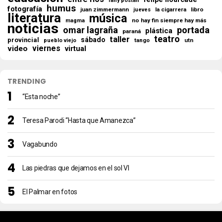
fany postan
humus
fotografía
juan zimmermann
la cigarrera
libro
jueves
literatura
música
no hay fin siempre hay más
magma
noticias
omar lagraña
portada
plástica
paraná
teatro
taller
sábado
provincial
tango
utn
pueblo viejo
viernes
video
virtual
TRENDING
“Esta noche”
Teresa Parodi “Hasta que Amanezca”
Vagabundo
Las piedras que dejamos en el sol VI
El Palmar en fotos