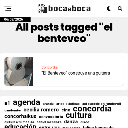
06/08/2026
All posts tagged "el
benteveo"
Concordia
“El Benteveo” construye una guitarra
agenda
a1
así sucede en rundevoll
arandú
artes plásticas
concordia
cecilia romero
cine
candombe
cultura
concorhaikus
convocatoria
danza
disco
cultura a tu medida
daniel mendoza
educación
entre ríos
felipe hourcade