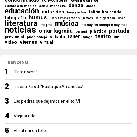
convocatoria
danza
disco
cultura a tu medida
daniel mendoza
educación
entre ríos
felipe hourcade
fany postan
humus
fotografía
juan zimmermann
la cigarrera
libro
jueves
literatura
música
no hay fin siempre hay más
magma
noticias
omar lagraña
portada
plástica
paraná
teatro
taller
sábado
provincial
tango
utn
pueblo viejo
viernes
video
virtual
TRENDING
“Esta noche”
Teresa Parodi “Hasta que Amanezca”
Las piedras que dejamos en el sol VI
Vagabundo
El Palmar en fotos