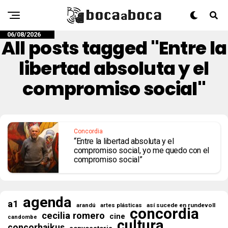
06/08/2026
All posts tagged "Entre la
libertad absoluta y el
compromiso social"
Concordia
“Entre la libertad absoluta y el
compromiso social, yo me quedo con el
compromiso social”
agenda
a1
así sucede en rundevoll
arandú
artes plásticas
concordia
cecilia romero
cine
candombe
cultura
concorhaikus