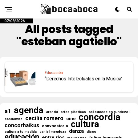
07/08/2026
All posts tagged
"esteban agatiello"
Educación
“Derechos Intelectuales en la Música”
agenda
a1
así sucede en rundevoll
arandú
artes plásticas
concordia
cecilia romero
cine
candombe
cultura
concorhaikus
convocatoria
danza
disco
cultura a tu medida
daniel mendoza
educación
entre ríos
felipe hourcade