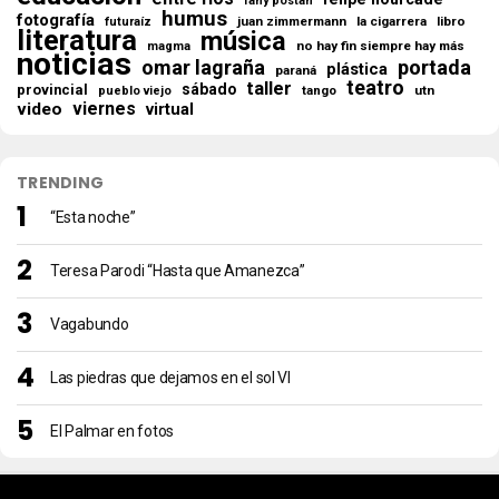
fany postan
humus
fotografía
juan zimmermann
la cigarrera
libro
futuraíz
literatura
música
no hay fin siempre hay más
magma
noticias
omar lagraña
portada
plástica
paraná
teatro
taller
sábado
provincial
tango
utn
pueblo viejo
viernes
video
virtual
TRENDING
“Esta noche”
Teresa Parodi “Hasta que Amanezca”
Vagabundo
Las piedras que dejamos en el sol VI
El Palmar en fotos