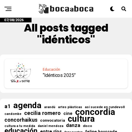
07/08/2026
All posts tagged
"idénticos"
Educación
“Idénticos 2025”
agenda
a1
así sucede en rundevoll
arandú
artes plásticas
concordia
cecilia romero
cine
candombe
cultura
concorhaikus
convocatoria
danza
disco
cultura a tu medida
daniel mendoza
educación
entre ríos
felipe hourcade