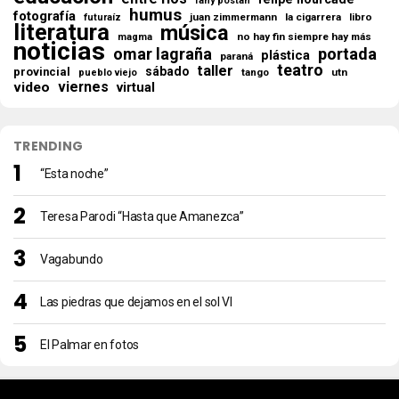
fany postan
humus
fotografía
juan zimmermann
la cigarrera
libro
futuraíz
literatura
música
no hay fin siempre hay más
magma
noticias
omar lagraña
portada
plástica
paraná
teatro
taller
sábado
provincial
tango
utn
pueblo viejo
viernes
video
virtual
TRENDING
“Esta noche”
Teresa Parodi “Hasta que Amanezca”
Vagabundo
Las piedras que dejamos en el sol VI
El Palmar en fotos