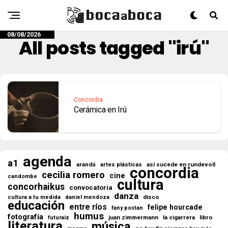
08/08/2026
All posts tagged "irú"
Concordia
Cerámica en Irú
agenda
a1
así sucede en rundevoll
arandú
artes plásticas
concordia
cecilia romero
cine
candombe
cultura
concorhaikus
convocatoria
danza
disco
cultura a tu medida
daniel mendoza
educación
entre ríos
felipe hourcade
fany postan
humus
fotografía
juan zimmermann
la cigarrera
libro
futuraíz
literatura
música