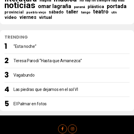
no hay fin siempre hay más
magma
noticias
omar lagraña
portada
plástica
paraná
teatro
taller
sábado
provincial
tango
utn
pueblo viejo
viernes
video
virtual
TRENDING
“Esta noche”
Teresa Parodi “Hasta que Amanezca”
Vagabundo
Las piedras que dejamos en el sol VI
El Palmar en fotos