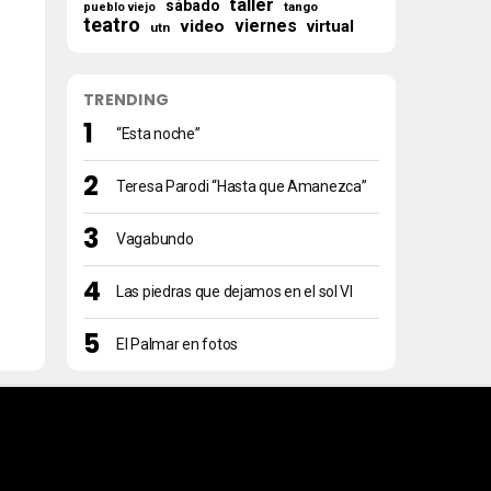
taller
sábado
tango
pueblo viejo
teatro
viernes
video
virtual
utn
TRENDING
“Esta noche”
Teresa Parodi “Hasta que Amanezca”
Vagabundo
Las piedras que dejamos en el sol VI
El Palmar en fotos