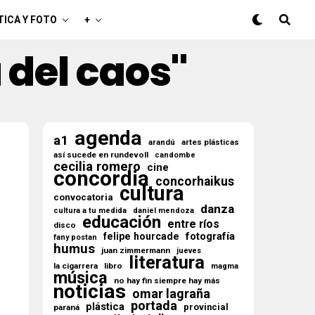
TICA Y FOTO
+
a del caos"
agenda
a1
arandú
artes plásticas
así sucede en rundevoll
candombe
cecilia romero
cine
concordia
concorhaikus
cultura
convocatoria
danza
cultura a tu medida
daniel mendoza
educación
entre ríos
disco
fotografía
felipe hourcade
fany postan
humus
juan zimmermann
jueves
literatura
la cigarrera
libro
magma
música
no hay fin siempre hay más
noticias
omar lagraña
portada
plástica
provincial
paraná