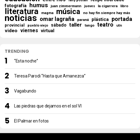
fany postan
humus
fotografía
juan zimmermann
la cigarrera
libro
jueves
literatura
música
no hay fin siempre hay más
magma
noticias
omar lagraña
portada
plástica
paraná
teatro
taller
sábado
provincial
tango
utn
pueblo viejo
viernes
video
virtual
TRENDING
“Esta noche”
Teresa Parodi “Hasta que Amanezca”
Vagabundo
Las piedras que dejamos en el sol VI
El Palmar en fotos