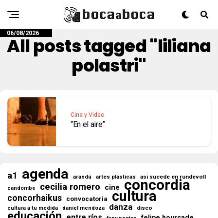
06/08/2026
All posts tagged "liliana
polastri"
Cine y Video
“En el aire”
agenda
a1
así sucede en rundevoll
arandú
artes plásticas
concordia
cecilia romero
cine
candombe
cultura
concorhaikus
convocatoria
danza
disco
cultura a tu medida
daniel mendoza
educación
entre ríos
felipe hourcade