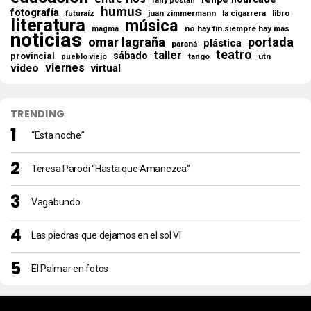
fany postan
humus
fotografía
juan zimmermann
la cigarrera
libro
futuraíz
literatura
música
no hay fin siempre hay más
magma
noticias
omar lagraña
portada
plástica
paraná
teatro
taller
sábado
provincial
tango
utn
pueblo viejo
viernes
video
virtual
TRENDING
“Esta noche”
Teresa Parodi “Hasta que Amanezca”
Vagabundo
Las piedras que dejamos en el sol VI
El Palmar en fotos