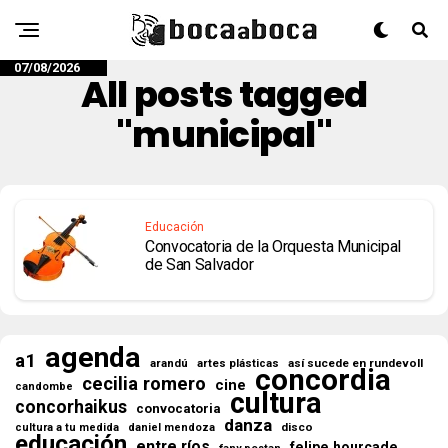
07/08/2026
All posts tagged
"municipal"
Educación
Convocatoria de la Orquesta Municipal
de San Salvador
agenda
a1
así sucede en rundevoll
arandú
artes plásticas
concordia
cecilia romero
cine
candombe
cultura
concorhaikus
convocatoria
danza
disco
cultura a tu medida
daniel mendoza
educación
entre ríos
felipe hourcade