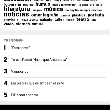
fany postan
humus
fotografía
juan zimmermann
la cigarrera
libro
futuraíz
literatura
música
no hay fin siempre hay más
magma
noticias
omar lagraña
portada
plástica
paraná
teatro
taller
sábado
provincial
tango
utn
pueblo viejo
viernes
video
virtual
TRENDING
“Esta noche”
Teresa Parodi “Hasta que Amanezca”
Vagabundo
Las piedras que dejamos en el sol VI
El Palmar en fotos