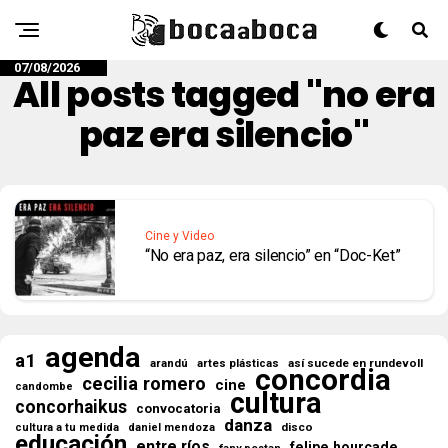
07/08/2026
All posts tagged "no era
paz era silencio"
Cine y Video
“No era paz, era silencio” en “Doc-Ket”
agenda
a1
así sucede en rundevoll
arandú
artes plásticas
concordia
cecilia romero
cine
candombe
cultura
concorhaikus
convocatoria
danza
disco
cultura a tu medida
daniel mendoza
educación
entre ríos
felipe hourcade