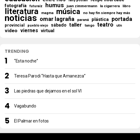
fany postan
humus
fotografía
juan zimmermann
la cigarrera
libro
futuraíz
literatura
música
no hay fin siempre hay más
magma
noticias
omar lagraña
portada
plástica
paraná
teatro
taller
sábado
provincial
tango
utn
pueblo viejo
viernes
video
virtual
TRENDING
“Esta noche”
Teresa Parodi “Hasta que Amanezca”
Las piedras que dejamos en el sol VI
Vagabundo
El Palmar en fotos