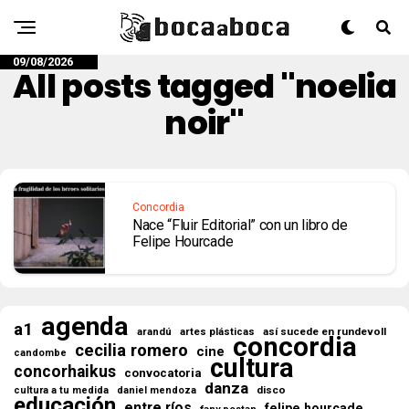
09/08/2026
All posts tagged "noelia
noir"
Concordia
Nace “Fluir Editorial” con un libro de
Felipe Hourcade
agenda
a1
así sucede en rundevoll
arandú
artes plásticas
concordia
cecilia romero
cine
candombe
cultura
concorhaikus
convocatoria
danza
disco
cultura a tu medida
daniel mendoza
educación
entre ríos
felipe hourcade