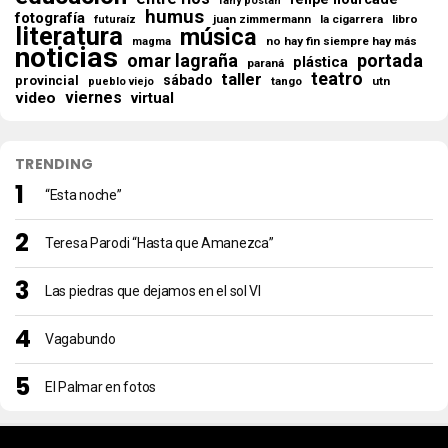
fany postan
humus
fotografía
juan zimmermann
la cigarrera
libro
futuraíz
literatura
música
no hay fin siempre hay más
magma
noticias
omar lagraña
portada
plástica
paraná
teatro
taller
sábado
provincial
tango
utn
pueblo viejo
viernes
video
virtual
TRENDING
“Esta noche”
Teresa Parodi “Hasta que Amanezca”
Las piedras que dejamos en el sol VI
Vagabundo
El Palmar en fotos