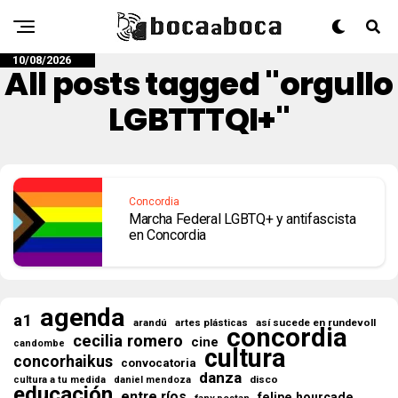
10/08/2026
All posts tagged "orgullo
LGBTTTQI+"
Concordia
Marcha Federal LGBTQ+ y antifascista
en Concordia
agenda
a1
así sucede en rundevoll
arandú
artes plásticas
concordia
cecilia romero
cine
candombe
cultura
concorhaikus
convocatoria
danza
disco
cultura a tu medida
daniel mendoza
educación
entre ríos
felipe hourcade