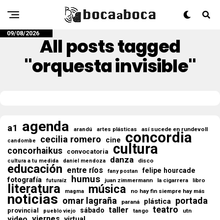
09/08/2026
All posts tagged
"orquesta invisible"
agenda
a1
así sucede en rundevoll
arandú
artes plásticas
concordia
cecilia romero
cine
candombe
cultura
concorhaikus
convocatoria
danza
disco
cultura a tu medida
daniel mendoza
educación
entre ríos
felipe hourcade
fany postan
humus
fotografía
juan zimmermann
la cigarrera
libro
futuraíz
literatura
música
no hay fin siempre hay más
magma
noticias
omar lagraña
portada
plástica
paraná
teatro
taller
sábado
provincial
tango
utn
pueblo viejo
viernes
video
virtual