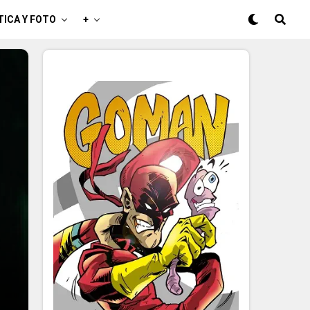
TICA Y FOTO
+