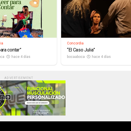
ia
Concordia
ara contar”
“El Caso Julia”
oca
hace 4 días
bocaaboca
hace 4 días
ADVERTISEMENT