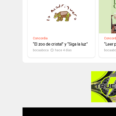
Concordia
Concord
“El zoo de cristal” y “Siga la luz”
“Leer p
bocaaboca
hace 4 días
bocaab