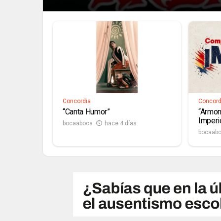
Concordia
Concord
“Canta Humor”
“Armon
Imperi
bocaaboca
hace 4 días
bocaab