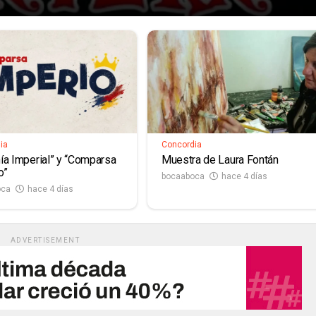
ia
Concordia
ía Imperial” y “Comparsa
Muestra de Laura Fontán
o”
bocaaboca
hace 4 días
oca
hace 4 días
ADVERTISEMENT