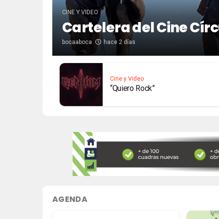
CINE Y VIDEO
Cartelera del Cine Cír
bocaaboca
hace 2 días
Cine y Video
“Quiero Rock”
AGENDA