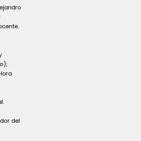
lejandro
r
ocente.
y
o);
 Hora
l.
dor del