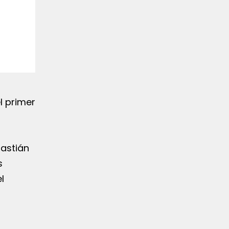
l primer
bastián
s
l