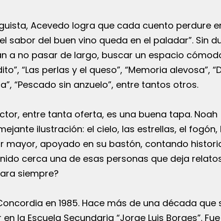
guista, Acevedo logra que cada cuento perdure en
l sabor del buen vino queda en el paladar”. Sin du
itan a no pasar de largo, buscar un espacio cómod
ito”, “Las perlas y el queso”, “Memoria alevosa”, 
ta”, “Pescado sin anzuelo”, entre tantos otros.
ector, entre tanta oferta, es una buena tapa. Noah
ante ilustración: el cielo, las estrellas, el fogón, 
or mayor, apoyado en su bastón, contando histori
nido cerca una de esas personas que deja relato
ara siempre?
Concordia en 1985. Hace más de una década que 
n la Escuela Secundaria “Jorge Luis Borges”. Fue