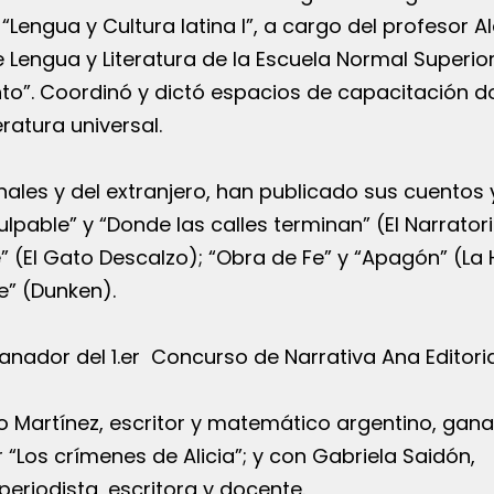
Lengua y Cultura latina I”, a cargo del profesor A
 Lengua y Literatura de la Escuela Normal Superio
o”. Coordinó y dictó espacios de capacitación d
eratura universal.
onales y del extranjero, han publicado sus cuentos 
lpable” y “Donde las calles terminan” (El Narratori
e” (El Gato Descalzo); “Obra de Fe” y “Apagón” (La
e” (Dunken).
anador del 1.er Concurso de Narrativa Ana Editoria
o Martínez, escritor y matemático argentino, gana
“Los crímenes de Alicia”; y con Gabriela Saidón,
 periodista, escritora y docente.