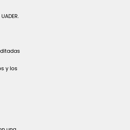
n UADER.
editadas
s y los
con una