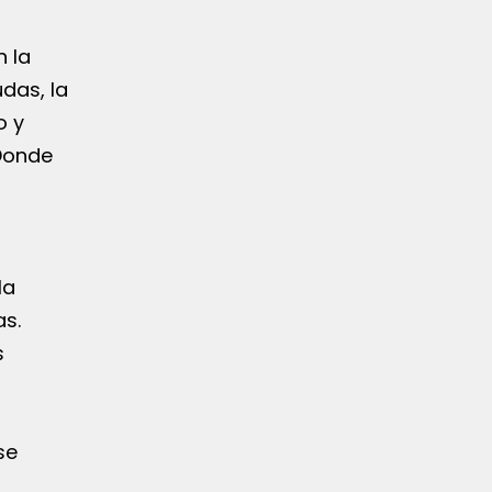
 la
das, la
o y
“Donde
la
as.
s
se