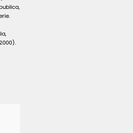
publica,
rie.
ia,
2000).