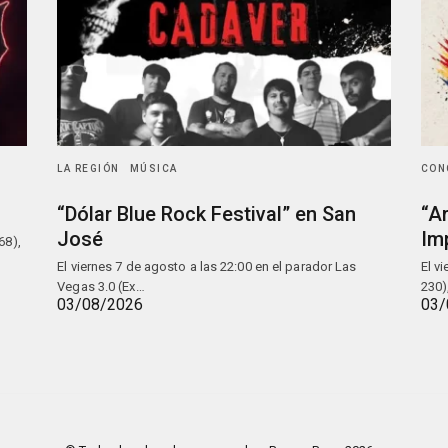
LA REGIÓN
MÚSICA
CON
“Dólar Blue Rock Festival” en San
“A
José
Im
68),
El viernes 7 de agosto a las 22:00 en el parador Las
El v
Vegas 3.0 (Ex…
230)
03/08/2026
03/