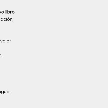
o libro
cación,
 valor
.
eguín