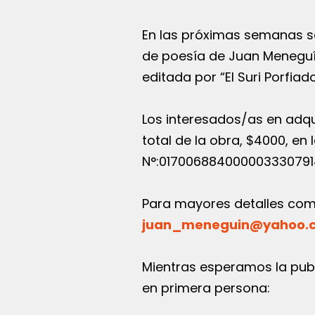
En las próximas semanas se
de poesía de Juan Meneguín
editada por “El Suri Porfiad
Los interesados/as en adqui
total de la obra, $4000, e
N°:0170068840000033307914
Para mayores detalles com
juan_meneguin@yahoo.
Mientras esperamos la pub
en primera persona: