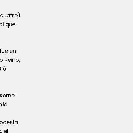
 cuatro)
al que
fue en
o Reino,
0 ó
Kernel
mía
poesía.
, el