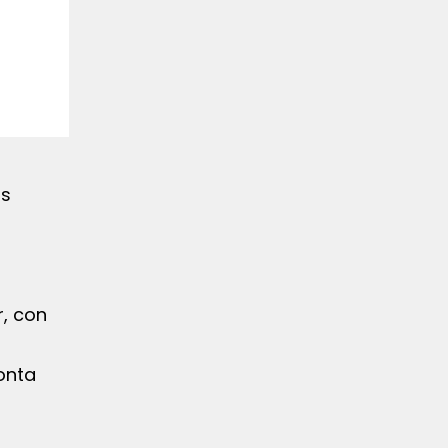
as
r, con
onta