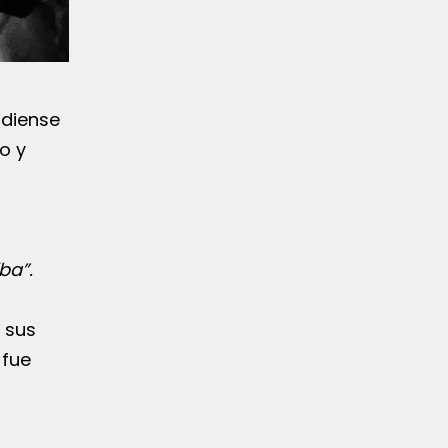
rdiense
o y
iba”.
 sus
 fue