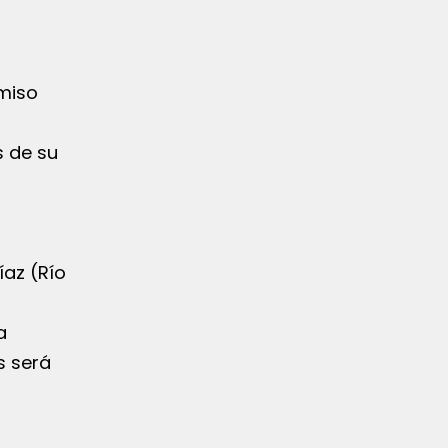
omiso
s de su
íaz (Río
a
s será