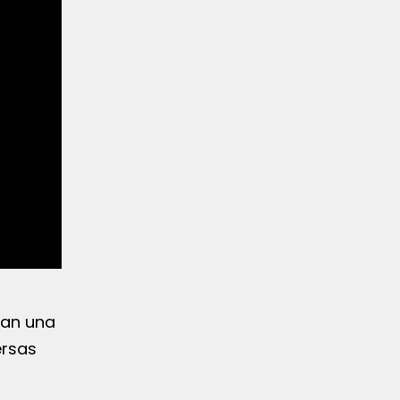
tan una
ersas