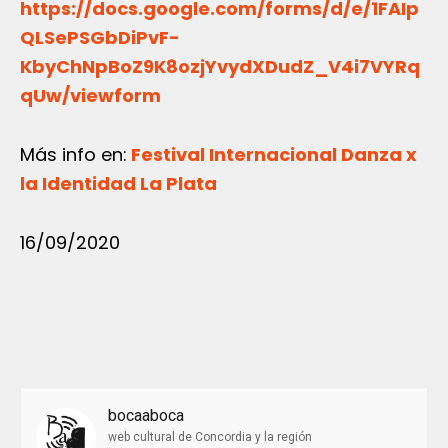
https://docs.google.com/forms/d/e/1FAIp
QLSePSGbDiPvF-
KbyChNpBoZ9K8ozjYvydXDudZ_V4i7VYRq
qUw/viewform
Más info en:
Festival Internacional Danza x
la Identidad La Plata
16/09/2020
bocaaboca
web cultural de Concordia y la región