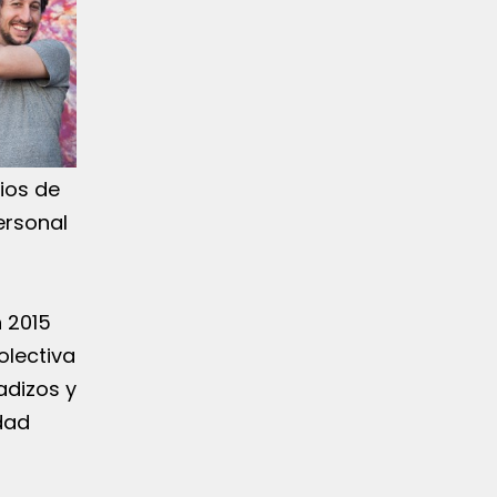
ios de
ersonal
 2015
olectiva
adizos y
idad