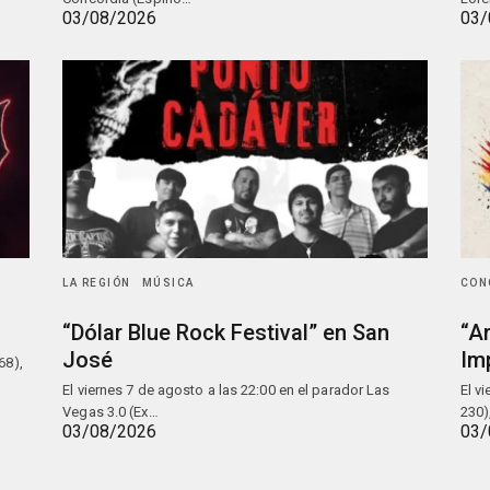
03/08/2026
03/
LA REGIÓN
MÚSICA
CON
“Dólar Blue Rock Festival” en San
“A
José
Im
68),
El viernes 7 de agosto a las 22:00 en el parador Las
El v
Vegas 3.0 (Ex…
230)
03/08/2026
03/