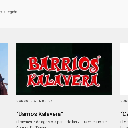
y la región
CONCORDIA
MÚSICA
CON
“Barrios Kalavera”
“C
El viernes 7 de agosto a partir de las 23:00 en el Hostel
El v
Concordia (Espino…
Lore