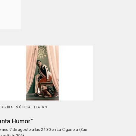
CORDIA
MÚSICA
TEATRO
anta Humor”
iernes 7 de agosto a las 21:30 en La Cigarrera (San
nzo Este 206),…