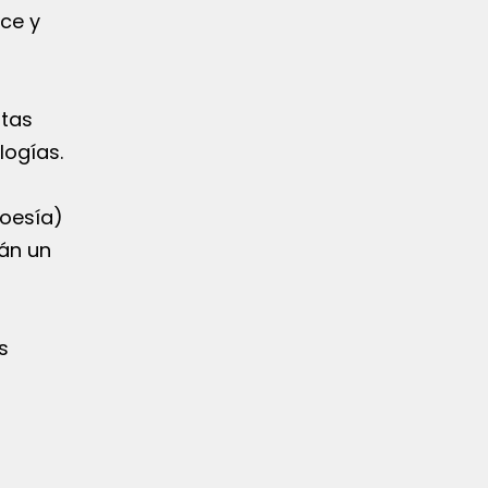
nce y
ntas
logías.
poesía)
án un
s