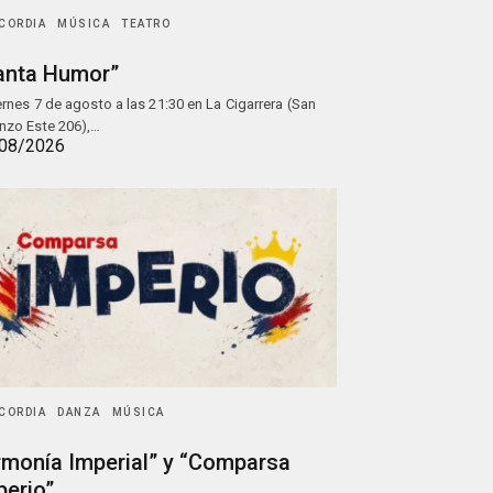
CORDIA
MÚSICA
TEATRO
anta Humor”
iernes 7 de agosto a las 21:30 en La Cigarrera (San
nzo Este 206),…
08/2026
CORDIA
DANZA
MÚSICA
rmonía Imperial” y “Comparsa
perio”