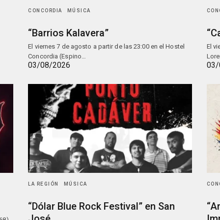
CONCORDIA
MÚSICA
CON
“Barrios Kalavera”
“C
El viernes 7 de agosto a partir de las 23:00 en el Hostel
El v
Concordia (Espino…
Lore
03/08/2026
03/
LA REGIÓN
MÚSICA
CON
“Dólar Blue Rock Festival” en San
“A
José
Im
68),