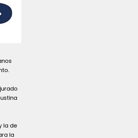
ianos
nto.
 jurado
gustina
 la de
ra la