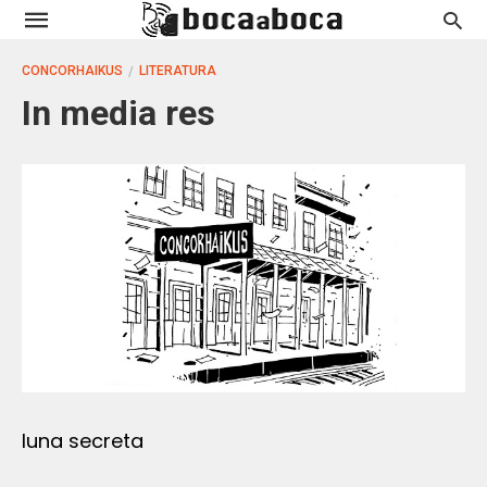
CONCORHAIKUS
LITERATURA
In media res
luna secreta