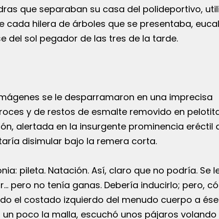
as que separaban su casa del polideportivo, uti
e cada hilera de árboles que se presentaba, eucal
e del sol pegador de las tres de la tarde.
s imágenes se le desparramaron en una imprecisa
 roces y de restos de esmalte removido en pelotit
ión, alertada en la insurgente prominencia eréctil
taría disimular bajo la remera corta.
nia: pileta. Natación. Así, claro que no podría. Se l
ar… pero no tenía ganas. Debería inducirlo; pero, c
odo el costado izquierdo del menudo cuerpo a ése 
ó un poco la malla, escuchó unos pájaros volando t