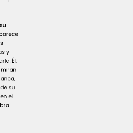
 su
e parece
us
as y
la. Él,
o miran
lanca,
 de su
en el
obra