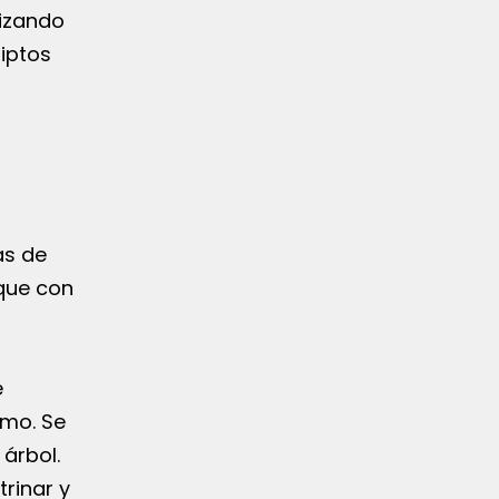
lizando
iptos
as de
 que con
e
ómo. Se
árbol.
rinar y