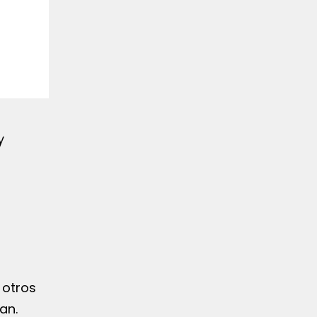
y
 otros
an.