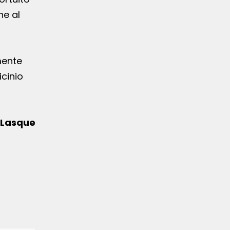
ne al
mente
icinio
 Lasque