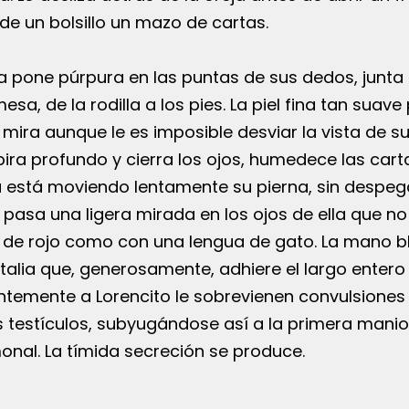
de un bolsillo un mazo de cartas.
a pone púrpura en las puntas de sus dedos, junta
mesa, de la rodilla a los pies. La piel fina tan suav
o mira aunque le es imposible desviar la vista de s
ira profundo y cierra los ojos, humedece las cart
a está moviendo lentamente su pierna, sin despegar
 pasa una ligera mirada en los ojos de ella que n
e de rojo como con una lengua de gato. La mano b
atalia que, generosamente, adhiere el largo entero
ntemente a Lorencito le sobrevienen convulsiones 
 testículos, subyugándose así a la primera mani
nal. La tímida secreción se produce.