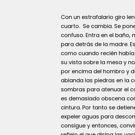
Con un estrafalario giro le
cuarto. Se cambia. Se pone 
confuso. Entra en el baño, 
para detrás de la madre. Es
como cuando recién había ll
su vista sobre la mesa y n
por encima del hombro y dej
ablanda las piedras en la ca
sombras para atenuar el ca
es demasiado obscena como
cintura. Por tanto se detie
expeler aguas para descomp
consigue y entonces, convi
reflejo el que disipa las va