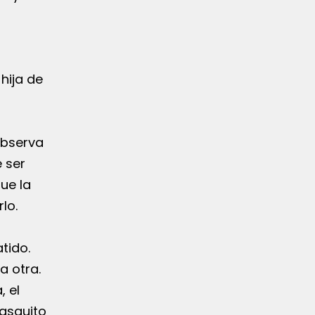
 hija de
observa
 ser
ue la
lo.
tido.
a otra.
, el
rasquito