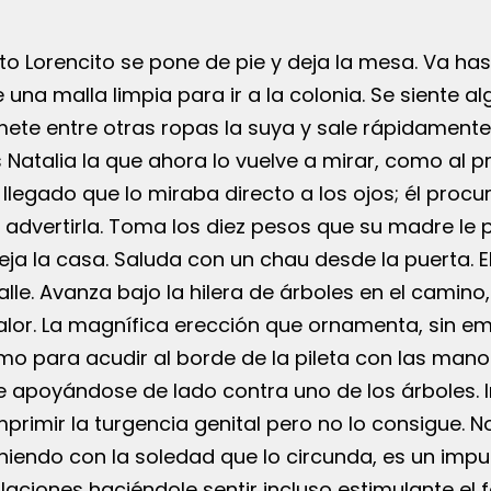
nto Lorencito se pone de pie y deja la mesa. Va ha
una malla limpia para ir a la colonia. Se siente al
mete entre otras ropas la suya y sale rápidamente
 Natalia la que ahora lo vuelve a mirar, como al pr
egado que lo miraba directo a los ojos; él procur
o advertirla. Toma los diez pesos que su madre le
a la casa. Saluda con un chau desde la puerta. El
lle. Avanza bajo la hilera de árboles en el camino,
lor. La magnífica erección que ornamenta, sin e
 para acudir al borde de la pileta con las manos
ne apoyándose de lado contra uno de los árboles. 
rimir la turgencia genital pero no lo consigue. No
niendo con la soledad que lo circunda, es un impu
cilaciones haciéndole sentir incluso estimulante el f