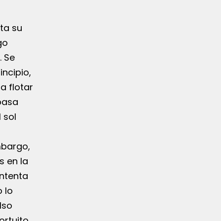
sta su
go
. Se
incipio,
a flotar
 pasa
 sol
mbargo,
 en la
Intenta
 lo
lso
ortuito