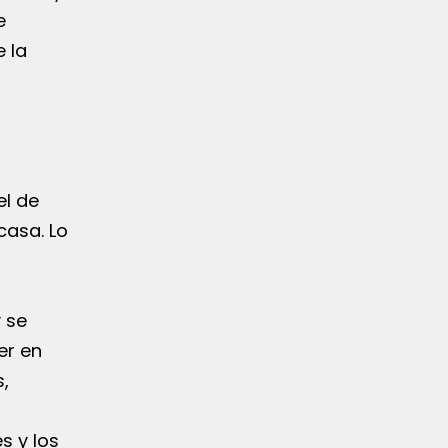
e
 la
el de
casa. Lo
 se
er en
,
s y los