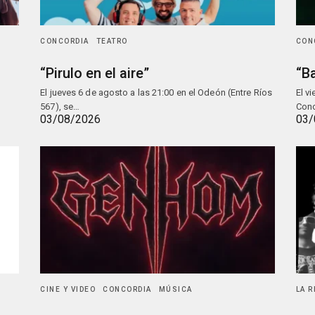
CONCORDIA
TEATRO
CON
“Pirulo en el aire”
“Ba
El jueves 6 de agosto a las 21:00 en el Odeón (Entre Ríos
El v
567), se…
Conc
03/08/2026
03/
CINE Y VIDEO
CONCORDIA
MÚSICA
LA 