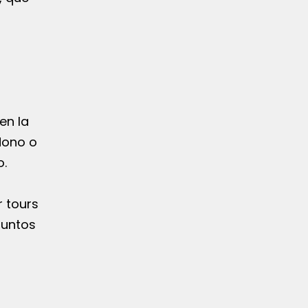
en la
dono o
o.
r tours
puntos