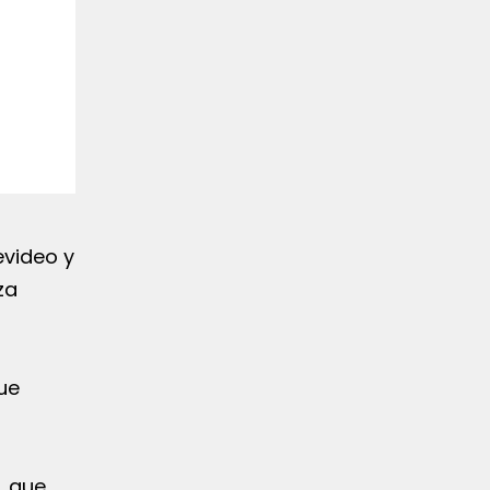
evideo y
za
ue
, que