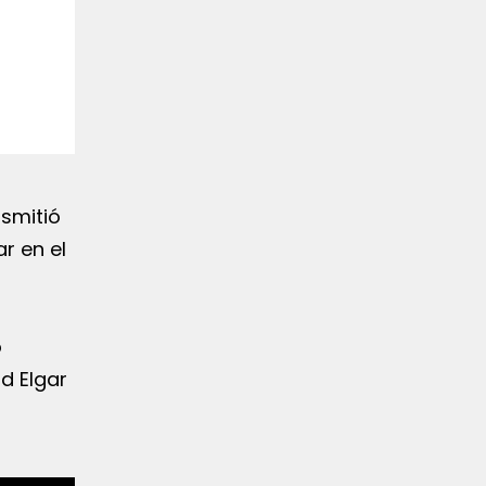
nsmitió
r en el
o
d Elgar