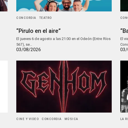
CONCORDIA
TEATRO
CON
“Pirulo en el aire”
“Ba
El jueves 6 de agosto a las 21:00 en el Odeón (Entre Ríos
El v
567), se…
Conc
03/08/2026
03/
CINE Y VIDEO
CONCORDIA
MÚSICA
LA 