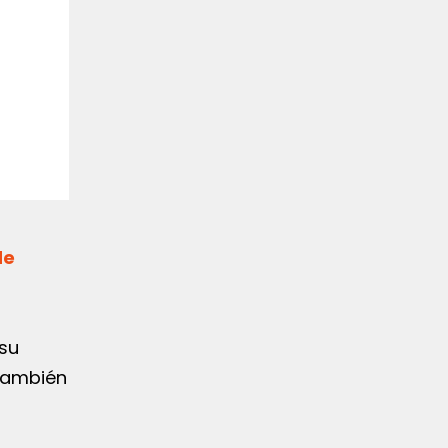
de
 su
 también