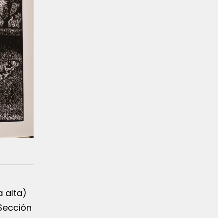
a alta)
 Sección