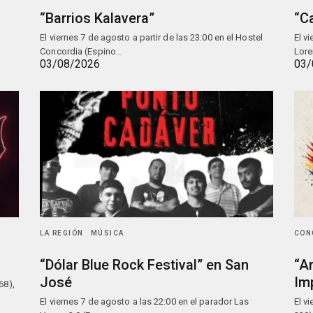
“Barrios Kalavera”
“C
El viernes 7 de agosto a partir de las 23:00 en el Hostel
El v
Concordia (Espino…
Lore
03/08/2026
03/
LA REGIÓN
MÚSICA
CON
“Dólar Blue Rock Festival” en San
“A
José
Im
68),
El viernes 7 de agosto a las 22:00 en el parador Las
El v