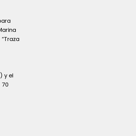
para
Marina
n “Traza
 y el
s 70