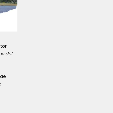
ctor
os del
ede
a.