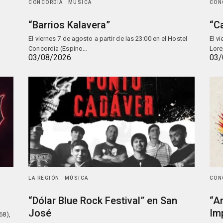
CONCORDIA
MÚSICA
CON
“Barrios Kalavera”
“C
El viernes 7 de agosto a partir de las 23:00 en el Hostel
El v
Concordia (Espino…
Lore
03/08/2026
03/
LA REGIÓN
MÚSICA
CON
“Dólar Blue Rock Festival” en San
“A
José
Im
68),