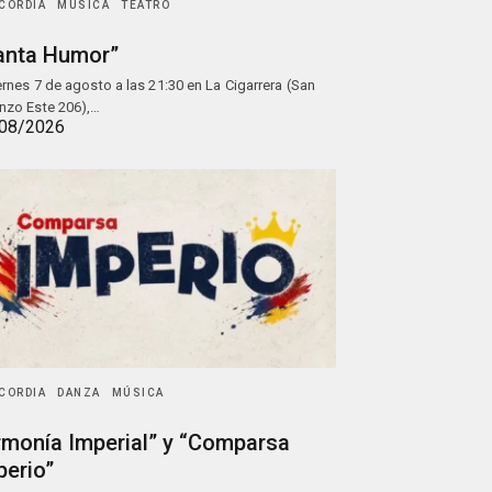
CORDIA
MÚSICA
TEATRO
anta Humor”
iernes 7 de agosto a las 21:30 en La Cigarrera (San
nzo Este 206),…
08/2026
CORDIA
DANZA
MÚSICA
rmonía Imperial” y “Comparsa
perio”