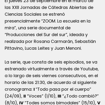
El jueves 23 de septiembre en el marco de
las XXII Jornadas de Cátedras Abiertas de
Ciencias Sociales se estrenó
presencialmente “ZOOM. La escuela en la
mira”, una serie documental de
“Producciones del Sur del sur”, ideada y
realizada por Rosana Carmarán, Sebastián
Pittavino, Lucas Leites y Juan Menoni.
La serie, que consta de seis episodios, se va
estrenado virtualmente a través de Youtube,
a lo largo de seis viernes consecutivos, en el
horario de las 21:30, de acuerdo al siguiente
cronograma:
I
“Todo pasa por el cuerpo”
(24/09),
II
“Voces” (1/10),
III
“¿Todo cambió?”
(8/10),
IV
“Todes somos bimodales” (15/10),
V