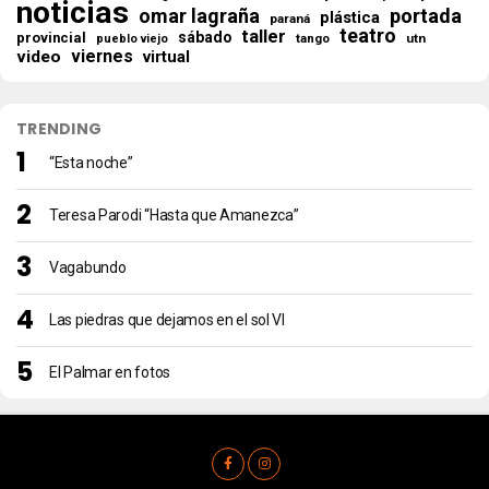
noticias
omar lagraña
portada
plástica
paraná
teatro
taller
sábado
provincial
tango
utn
pueblo viejo
viernes
video
virtual
TRENDING
“Esta noche”
Teresa Parodi “Hasta que Amanezca”
Vagabundo
Las piedras que dejamos en el sol VI
El Palmar en fotos