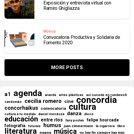
Exposición y entrevista virtual con
Ramiro Ghigliazza
Música
Convocatoria Productiva y Solidaria de
Fomento 2020
MORE POSTS
agenda
a1
así sucede en rundevoll
arandú
artes plásticas
concordia
cecilia romero
cine
candombe
cultura
concorhaikus
convocatoria
danza
disco
cultura a tu medida
daniel mendoza
educación
entre ríos
felipe hourcade
fany postan
humus
fotografía
juan zimmermann
la cigarrera
libro
futuraíz
literatura
música
no hay fin siempre hay más
magma