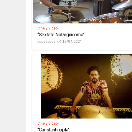
Cine y Video
“Sexteto Notargiacomo”
bocaaboca
13/04/2021
Cine y Video
“Constantinopla”