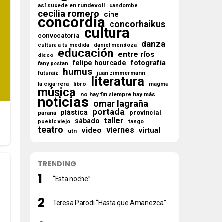
así sucede en rundevoll
candombe
cecilia romero
cine
concordia
concorhaikus
cultura
convocatoria
danza
cultura a tu medida
daniel mendoza
educación
entre ríos
disco
fotografía
felipe hourcade
fany postan
humus
juan zimmermann
futuraíz
literatura
la cigarrera
libro
magma
música
no hay fin siempre hay más
noticias
omar lagraña
portada
plástica
provincial
paraná
taller
sábado
tango
pueblo viejo
teatro
viernes
video
virtual
utn
TRENDING
“Esta noche”
Teresa Parodi “Hasta que Amanezca”