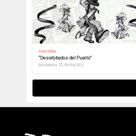
Concordia
“Desorbitados del Puerto”
bocaaboca
06/04/2021