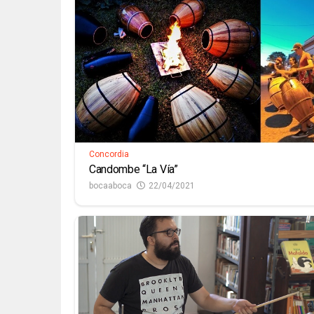
Concordia
Candombe “La Vía”
bocaaboca
22/04/2021