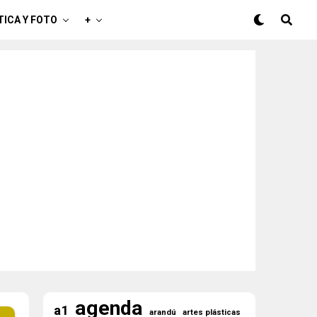
TICA Y FOTO
+
agenda
a1
arandú
artes plásticas