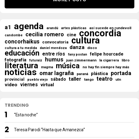
agenda
a1
así sucede en rundevoll
arandú
artes plásticas
concordia
cecilia romero
cine
candombe
cultura
concorhaikus
convocatoria
danza
disco
cultura a tu medida
daniel mendoza
educación
entre ríos
felipe hourcade
fany postan
humus
fotografía
juan zimmermann
la cigarrera
libro
futuraíz
literatura
música
no hay fin siempre hay más
magma
noticias
omar lagraña
portada
plástica
paraná
teatro
taller
sábado
provincial
tango
utn
pueblo viejo
viernes
video
virtual
TRENDING
“Esta noche”
Teresa Parodi “Hasta que Amanezca”