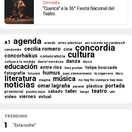
Concordia
“Cuenca” a la 36° Fiesta Nacional del
Teatro
agenda
a1
así sucede en rundevoll
arandú
artes plásticas
concordia
cecilia romero
cine
candombe
cultura
concorhaikus
convocatoria
danza
disco
cultura a tu medida
daniel mendoza
educación
entre ríos
felipe hourcade
fany postan
humus
fotografía
juan zimmermann
la cigarrera
libro
futuraíz
literatura
música
no hay fin siempre hay más
magma
noticias
omar lagraña
portada
plástica
paraná
teatro
taller
sábado
provincial
tango
utn
pueblo viejo
viernes
video
virtual
TRENDING
“Esta noche”