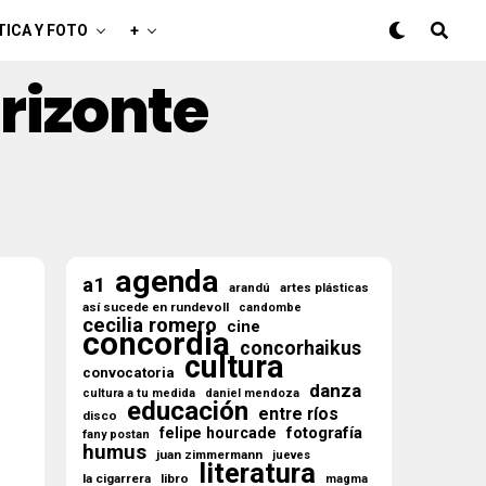
TICA Y FOTO
+
rizonte
agenda
a1
arandú
artes plásticas
así sucede en rundevoll
candombe
cecilia romero
cine
concordia
concorhaikus
cultura
convocatoria
danza
cultura a tu medida
daniel mendoza
educación
entre ríos
disco
fotografía
felipe hourcade
fany postan
humus
juan zimmermann
jueves
literatura
la cigarrera
libro
magma