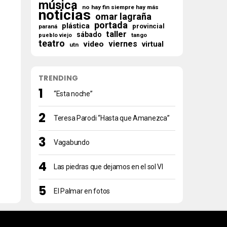
música
no hay fin siempre hay más
noticias
omar lagraña
portada
plástica
provincial
paraná
taller
sábado
tango
pueblo viejo
teatro
viernes
video
virtual
utn
TRENDING
“Esta noche”
Teresa Parodi “Hasta que Amanezca”
Vagabundo
Las piedras que dejamos en el sol VI
El Palmar en fotos