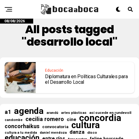
08/08/2026
All posts tagged
"desarrollo local"
Educación
Diplomatura en Políticas Culturales para
el Desarrollo Local
agenda
a1
así sucede en rundevoll
arandú
artes plásticas
concordia
cecilia romero
cine
candombe
cultura
concorhaikus
convocatoria
danza
disco
cultura a tu medida
daniel mendoza
educación
entre ríos
felipe hourcade