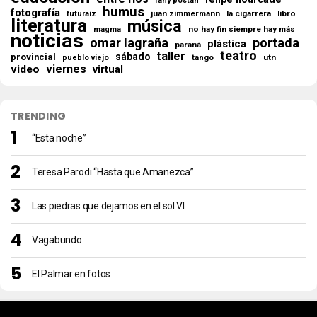
fany postan
humus
fotografía
juan zimmermann
la cigarrera
libro
futuraíz
literatura
música
no hay fin siempre hay más
magma
noticias
omar lagraña
portada
plástica
paraná
teatro
taller
sábado
provincial
tango
utn
pueblo viejo
viernes
video
virtual
TRENDING
“Esta noche”
Teresa Parodi “Hasta que Amanezca”
Las piedras que dejamos en el sol VI
Vagabundo
El Palmar en fotos