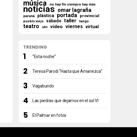
música
no hay fin siempre hay más
noticias
omar lagraña
portada
plástica
provincial
paraná
taller
sábado
tango
pueblo viejo
teatro
viernes
video
virtual
utn
TRENDING
“Esta noche”
Teresa Parodi “Hasta que Amanezca”
Vagabundo
Las piedras que dejamos en el sol VI
El Palmar en fotos