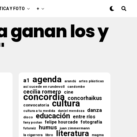
TICA Y FOTO
+
la ganan los y
"
agenda
a1
arandú
artes plásticas
así sucede en rundevoll
candombe
cecilia romero
cine
concordia
concorhaikus
cultura
convocatoria
danza
cultura a tu medida
daniel mendoza
educación
entre ríos
disco
fotografía
felipe hourcade
fany postan
humus
juan zimmermann
futuraíz
literatura
la cigarrera
libro
magma