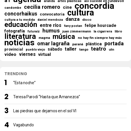
a1
así sucede en rundevoll
arandú
artes plásticas
concordia
cecilia romero
cine
candombe
cultura
concorhaikus
convocatoria
danza
disco
cultura a tu medida
daniel mendoza
educación
entre ríos
felipe hourcade
fany postan
humus
fotografía
juan zimmermann
la cigarrera
libro
futuraíz
literatura
música
no hay fin siempre hay más
magma
noticias
omar lagraña
portada
plástica
paraná
teatro
taller
sábado
provincial
tango
utn
pueblo viejo
viernes
video
virtual
TRENDING
“Esta noche”
Teresa Parodi “Hasta que Amanezca”
Las piedras que dejamos en el sol VI
Vagabundo