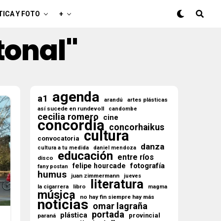
TICA Y FOTO
+
tonal"
agenda
a1
arandú
artes plásticas
así sucede en rundevoll
candombe
cecilia romero
cine
concordia
concorhaikus
cultura
convocatoria
danza
cultura a tu medida
daniel mendoza
educación
entre ríos
disco
fotografía
felipe hourcade
fany postan
humus
juan zimmermann
jueves
literatura
la cigarrera
libro
magma
música
no hay fin siempre hay más
noticias
omar lagraña
portada
plástica
provincial
paraná