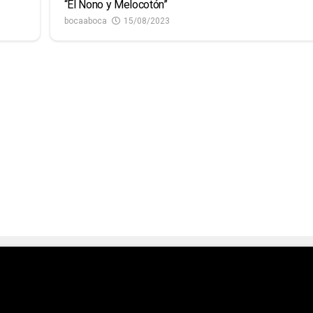
“El Nono y Melocotón”
bocaaboca
15/08/2023