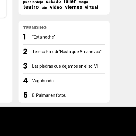
taller
sábado
tango
pueblo viejo
teatro
viernes
video
virtual
utn
TRENDING
“Esta noche”
Teresa Parodi “Hasta que Amanezca”
Las piedras que dejamos en el sol VI
Vagabundo
El Palmar en fotos