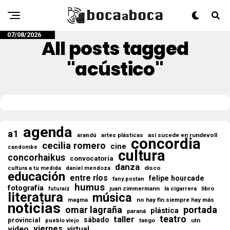
07/08/2026
All posts tagged
"acústico"
agenda
a1
así sucede en rundevoll
arandú
artes plásticas
concordia
cecilia romero
cine
candombe
cultura
concorhaikus
convocatoria
danza
disco
cultura a tu medida
daniel mendoza
educación
entre ríos
felipe hourcade
fany postan
humus
fotografía
juan zimmermann
la cigarrera
libro
futuraíz
literatura
música
no hay fin siempre hay más
magma
noticias
omar lagraña
portada
plástica
paraná
teatro
taller
sábado
provincial
tango
utn
pueblo viejo
viernes
video
virtual