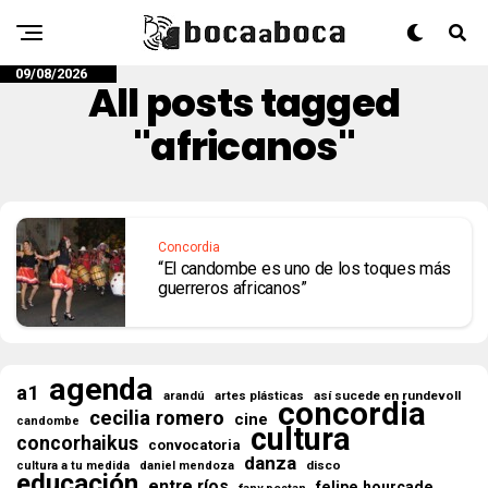
09/08/2026
All posts tagged
"africanos"
Concordia
“El candombe es uno de los toques más
guerreros africanos”
agenda
a1
así sucede en rundevoll
arandú
artes plásticas
concordia
cecilia romero
cine
candombe
cultura
concorhaikus
convocatoria
danza
disco
cultura a tu medida
daniel mendoza
educación
entre ríos
felipe hourcade