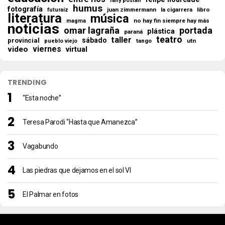
fany postan
humus
fotografía
juan zimmermann
la cigarrera
libro
futuraíz
literatura
música
no hay fin siempre hay más
magma
noticias
omar lagraña
portada
plástica
paraná
teatro
taller
sábado
provincial
tango
utn
pueblo viejo
viernes
video
virtual
TRENDING
“Esta noche”
Teresa Parodi “Hasta que Amanezca”
Vagabundo
Las piedras que dejamos en el sol VI
El Palmar en fotos