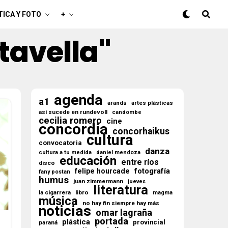
TICA Y FOTO
+
 tavella"
agenda
a1
arandú
artes plásticas
así sucede en rundevoll
candombe
cecilia romero
cine
concordia
concorhaikus
cultura
convocatoria
danza
cultura a tu medida
daniel mendoza
educación
entre ríos
disco
fotografía
felipe hourcade
fany postan
humus
juan zimmermann
jueves
literatura
la cigarrera
libro
magma
música
no hay fin siempre hay más
noticias
omar lagraña
portada
plástica
provincial
paraná