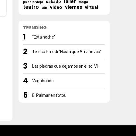
taller
sábado
tango
pueblo viejo
teatro
viernes
video
virtual
utn
TRENDING
“Esta noche”
Teresa Parodi “Hasta que Amanezca”
Las piedras que dejamos en el sol VI
Vagabundo
El Palmar en fotos