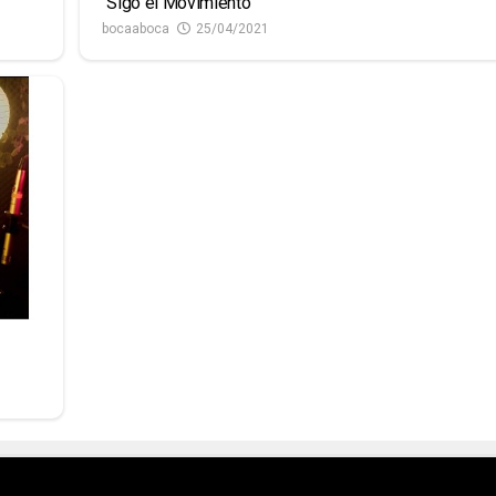
“Sigo el Movimiento”
bocaaboca
25/04/2021