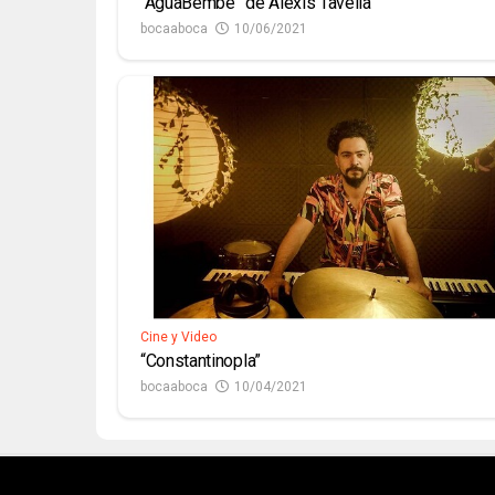
“AguaBembé” de Alexis Tavella
bocaaboca
10/06/2021
Cine y Video
“Constantinopla”
bocaaboca
10/04/2021