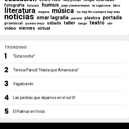
fany postan
humus
fotografía
juan zimmermann
la cigarrera
libro
futuraíz
literatura
música
no hay fin siempre hay más
magma
noticias
omar lagraña
portada
plástica
paraná
teatro
taller
sábado
provincial
tango
utn
pueblo viejo
viernes
video
virtual
TRENDING
“Esta noche”
Teresa Parodi “Hasta que Amanezca”
Vagabundo
Las piedras que dejamos en el sol VI
El Palmar en fotos