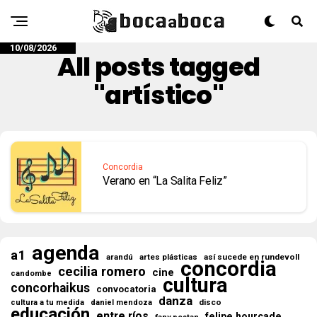
10/08/2026
All posts tagged
"artístico"
Concordia
Verano en “La Salita Feliz”
agenda
a1
así sucede en rundevoll
arandú
artes plásticas
concordia
cecilia romero
cine
candombe
cultura
concorhaikus
convocatoria
danza
disco
cultura a tu medida
daniel mendoza
educación
entre ríos
felipe hourcade