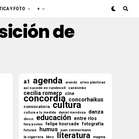
TICA Y FOTO
+
sición de
agenda
a1
arandú
artes plásticas
así sucede en rundevoll
candombe
cecilia romero
cine
concordia
concorhaikus
cultura
convocatoria
danza
cultura a tu medida
daniel mendoza
educación
entre ríos
disco
fotografía
felipe hourcade
fany postan
humus
juan zimmermann
futuraíz
literatura
la cigarrera
libro
magma