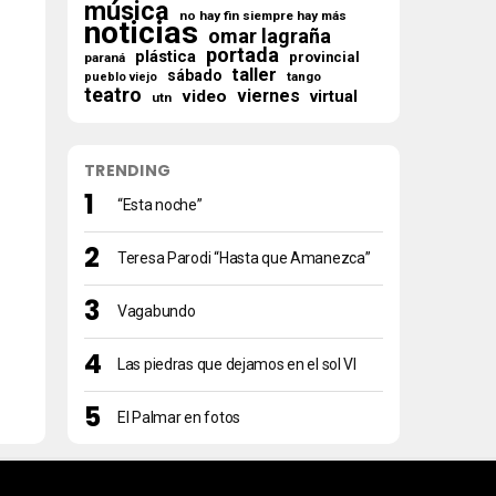
música
no hay fin siempre hay más
noticias
omar lagraña
portada
plástica
provincial
paraná
taller
sábado
tango
pueblo viejo
teatro
viernes
video
virtual
utn
TRENDING
“Esta noche”
Teresa Parodi “Hasta que Amanezca”
Vagabundo
Las piedras que dejamos en el sol VI
El Palmar en fotos