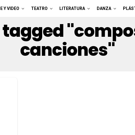
E Y VIDEO
TEATRO
LITERATURA
DANZA
PLÁS
s tagged "compo
canciones"