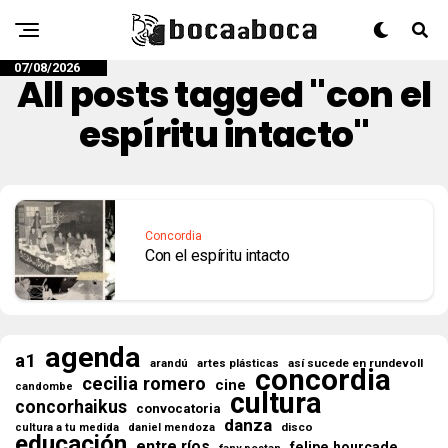
07/08/2026
All posts tagged "con el
espíritu intacto"
Concordia
Con el espíritu intacto
agenda
a1
así sucede en rundevoll
arandú
artes plásticas
concordia
cecilia romero
cine
candombe
cultura
concorhaikus
convocatoria
danza
disco
cultura a tu medida
daniel mendoza
educación
entre ríos
felipe hourcade