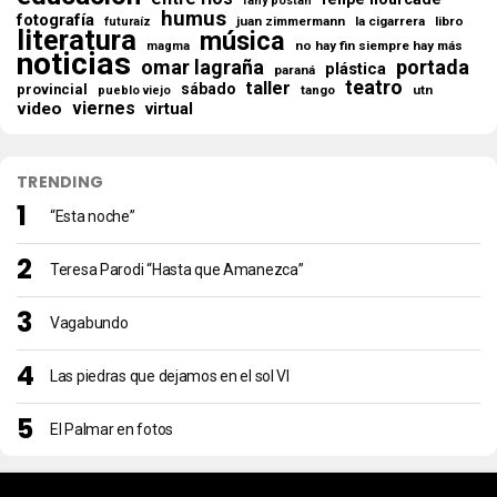
fany postan
humus
fotografía
juan zimmermann
la cigarrera
libro
futuraíz
literatura
música
no hay fin siempre hay más
magma
noticias
omar lagraña
portada
plástica
paraná
teatro
taller
sábado
provincial
tango
utn
pueblo viejo
viernes
video
virtual
TRENDING
“Esta noche”
Teresa Parodi “Hasta que Amanezca”
Vagabundo
Las piedras que dejamos en el sol VI
El Palmar en fotos