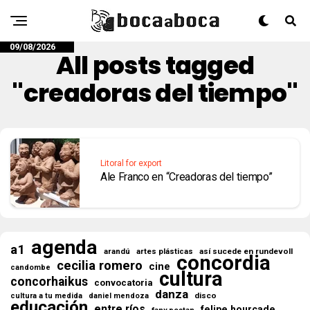
09/08/2026
All posts tagged
"creadoras del tiempo"
Litoral for export
Ale Franco en “Creadoras del tiempo”
agenda
a1
así sucede en rundevoll
arandú
artes plásticas
concordia
cecilia romero
cine
candombe
cultura
concorhaikus
convocatoria
danza
disco
cultura a tu medida
daniel mendoza
educación
entre ríos
felipe hourcade