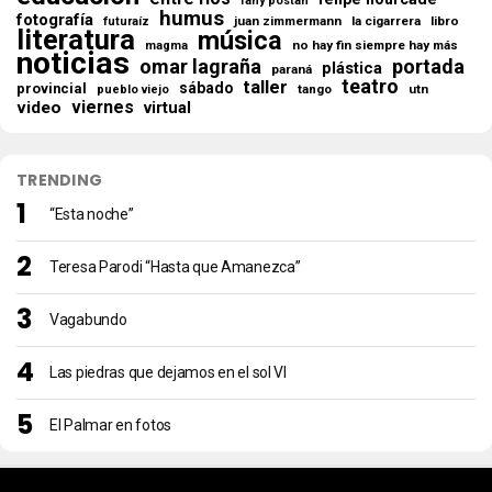
fany postan
humus
fotografía
juan zimmermann
la cigarrera
libro
futuraíz
literatura
música
no hay fin siempre hay más
magma
noticias
omar lagraña
portada
plástica
paraná
teatro
taller
sábado
provincial
tango
utn
pueblo viejo
viernes
video
virtual
TRENDING
“Esta noche”
Teresa Parodi “Hasta que Amanezca”
Vagabundo
Las piedras que dejamos en el sol VI
El Palmar en fotos