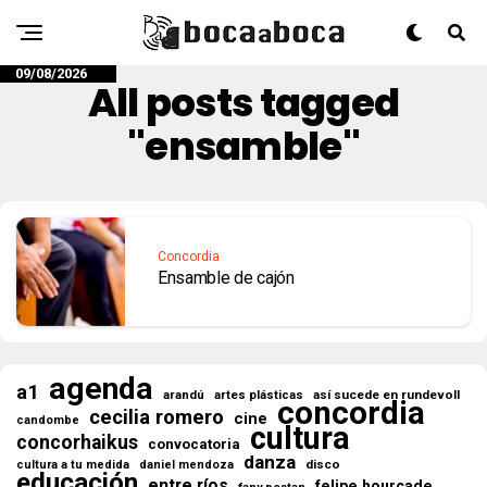
09/08/2026
All posts tagged
"ensamble"
Concordia
Ensamble de cajón
agenda
a1
así sucede en rundevoll
arandú
artes plásticas
concordia
cecilia romero
cine
candombe
cultura
concorhaikus
convocatoria
danza
disco
cultura a tu medida
daniel mendoza
educación
entre ríos
felipe hourcade