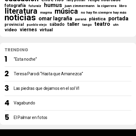
fany postan
humus
fotografía
juan zimmermann
la cigarrera
libro
futuraíz
literatura
música
no hay fin siempre hay más
magma
noticias
omar lagraña
portada
plástica
paraná
teatro
taller
sábado
provincial
tango
utn
pueblo viejo
viernes
video
virtual
TRENDING
“Esta noche”
Teresa Parodi “Hasta que Amanezca”
Las piedras que dejamos en el sol VI
Vagabundo
El Palmar en fotos