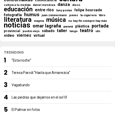
convocatoria
danza
disco
cultura a tu medida
daniel mendoza
educación
entre ríos
felipe hourcade
fany postan
humus
fotografía
juan zimmermann
la cigarrera
libro
jueves
literatura
música
no hay fin siempre hay más
magma
noticias
omar lagraña
portada
plástica
paraná
teatro
taller
sábado
provincial
tango
utn
pueblo viejo
viernes
video
virtual
TRENDING
“Esta noche”
Teresa Parodi “Hasta que Amanezca”
Vagabundo
Las piedras que dejamos en el sol VI
El Palmar en fotos