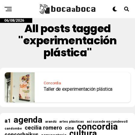
06/08/2026
All posts tagged
"experimentación
plástica"
Concordia
Taller de experimentación plástica
agenda
a1
así sucede en rundevoll
arandú
artes plásticas
concordia
cecilia romero
cine
candombe
cultura
concorhaikus